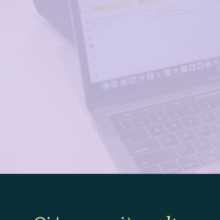
CONTATTACI
Vuoi che il tuo
progetto sia un
successo?