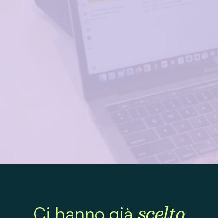
CONTATTACI
Vuoi che il tuo
progetto sia un
successo?
scelto
Ci hanno già